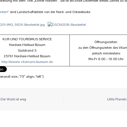
tellung mit dem Titel „Echter Norden!“. Sie ist bis Ende Dezember dieses Jahres zu s
rden!“
sind Landschaftsbilder von der Nord- und Ostseeküste.
KUR UND TOURISMUS SERVICE
Öffnungszeiten:
Nordsee-Heilbad Büsum
zu den Öffnungszeiten des Vitam
Südstrand 5
jedoch mindestens
25761 Nordsee-Heilbad Büsum
Mo-Fr 8.00 – 16.00 Uhr
http://wwww.vitamaris-buesum.de
erandl size=“75″ align=“left“]
itrags-
Der Wald ist weg
Little Planets
vigation