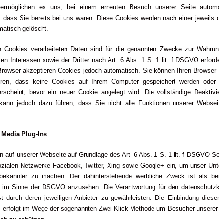
ermöglichen es uns, bei einem erneuten Besuch unserer Seite autom
 dass Sie bereits bei uns waren. Diese Cookies werden nach einer jeweils d
matisch gelöscht.
h Cookies verarbeiteten Daten sind für die genannten Zwecke zur Wahrun
ten Interessen sowie der Dritter nach Art. 6 Abs. 1 S. 1 lit. f DSGVO erforde
Browser akzeptieren Cookies jedoch automatisch. Sie können Ihren Browser 
ieren, dass keine Cookies auf Ihrem Computer gespeichert werden oder 
erscheint, bevor ein neuer Cookie angelegt wird. Die vollständige Deaktivi
kann jedoch dazu führen, dass Sie nicht alle Funktionen unserer Websei
l Media Plug-Ins
n auf unserer Webseite auf Grundlage des Art. 6 Abs. 1 S. 1 lit. f DSGVO So
sozialen Netzwerke Facebook, Twitter, Xing sowie Google+ ein, um unser Un
 bekannter zu machen. Der dahinterstehende werbliche Zweck ist als ber
e im Sinne der DSGVO anzusehen. Die Verantwortung für den datenschutz
st durch deren jeweiligen Anbieter zu gewährleisten. Die Einbindung diese
s erfolgt im Wege der sogenannten Zwei-Klick-Methode um Besucher unserer