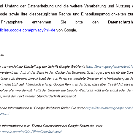
d Umfang der Datenerhebung und die weitere Verarbeitung und Nutzung 
ogle sowie Ihre diesbezüglichen Rechte und Einstellungsmöglichkeiten z
 Privatsphäre entnehmen Sie bitte den
Datenschutzh
olicies.google.com/privacy?hl=de
von Google.
nts
e verwendet zur Darstellung der Schrift Google Webfonts (
http://www.google.com/webfo
erden beim Aufruf der Seite in den Cache des Browsers übertragen, um sie für die Dars
können. Zu diesem Zweck baut der von Ihnen verwendete Browser eine Verbindung zu d
 in den USA auf. Hierdurch erlangt Google Kenntnis darüber, dass über Ihre IP-Adresse 
ufgerufen worden ist. Falls der Browser die Google Webfonts nicht unterstützt oder den 
t, wird der Text in einer Standardschrift angezeigt.
nde Informationen zu Google Webfonts finden Sie unter
https://developers.google.com/
&csw=1
 Informationen zum Thema Datenschutz bei Google finden sie unter
.google.com/intl/de-DE/policies/privacy/