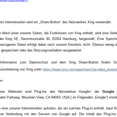
en Internetseiten wird ein „Share-Button“ des Netzwerkes Xing verwendet.
 Abruf einer unserer Seiten, die Funktionen von Xing enthält, wird eine Ver
der Xing SE, Dammtorstraße 30, 20354 Hamburg, hergestellt. Eine Speich
bezogenen Daten erfolgt dabei nach unserer Kenntnis nicht. Ebenso wenig w
 gespeichert oder das Nutzungsverhalten ausgewertet.
 Information zum Datenschutz und dem Xing Share-Button finden Si
utzerklärung von Xing unter
https://www.xing.com/app/share?op=data_protect
le+
erer Webseite sind Plug-Ins des Netzwerkes Google+ der
Google 
tre Parkway, Mountain View, CA 94043, USA;( im Folgenden „Google“) install
eine unserer Internetseiten aufrufen, die ein solches Plug-In enthält, baut I
ekte Verbindung mit den Servern von Google auf. Der Inhalt des Plug-Ins