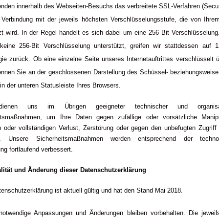
enden innerhalb des Webseiten-Besuchs das verbreitete SSL-Verfahren (Secu
n Verbindung mit der jeweils höchsten Verschlüsselungsstufe, die von Ihre
zt wird. In der Regel handelt es sich dabei um eine 256 Bit Verschlüsselung.
keine 256-Bit Verschlüsselung unterstützt, greifen wir stattdessen auf 1
ie zurück. Ob eine einzelne Seite unseres Internetauftrittes verschlüsselt 
kennen Sie an der geschlossenen Darstellung des Schüssel- beziehungsweise
n der unteren Statusleiste Ihres Browsers.
ienen uns im Übrigen geeigneter technischer und organisat
itsmaßnahmen, um Ihre Daten gegen zufällige oder vorsätzliche Manipu
n oder vollständigen Verlust, Zerstörung oder gegen den unbefugten Zugriff 
n. Unsere Sicherheitsmaßnahmen werden entsprechend der technol
ng fortlaufend verbessert.
alität und Änderung dieser Datenschutzerklärung
enschutzerklärung ist aktuell gültig und hat den Stand Mai 2018.
notwendige Anpassungen und Änderungen bleiben vorbehalten. Die jeweils