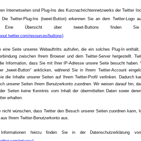
en Internetseiten sind Plug-Ins des Kurznachrichtennetzwerks der Twitter Inc.
t. Die Twitter-Plug-Ins (tweet-Button) erkennen Sie an dem Twitter-Logo a
. Eine Übersicht über tweet-Buttons finden 
about.twitter.com/resources/buttons)
.
eine Seite unseres Webauftritts aufrufen, die ein solches Plug-In enthält,
erbindung zwischen Ihrem Browser und dem Twitter-Server hergestellt. Twit
die Information, dass Sie mit Ihrer IP-Adresse unsere Seite besucht haben.
ter „tweet-Button“ anklicken, während Sie in Ihrem Twitter-Account eingelo
e die Inhalte unserer Seiten auf Ihrem Twitter-Profil verlinken. Dadurch ka
ch unserer Seiten Ihrem Benutzerkonto zuordnen. Wir weisen darauf hin, das
 der Seiten keine Kenntnis vom Inhalt der übermittelten Daten sowie dere
tter erhalten.
 nicht wünschen, dass Twitter den Besuch unserer Seiten zuordnen kann, l
e aus Ihrem Twitter-Benutzerkonto aus.
 Informationen hierzu finden Sie in der Datenschutzerklärung v
twitter.com/privacy)
.