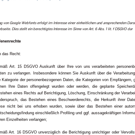
g von Google Webfonts erfolgt im Interesse einer einheitlichen und ansprechenden Dars
seite. Dies stellt ein berechtigtes Interesse im Sinne von Art. 6 Abs. 1 lit. f DSGVO dar
ffenenrechte
n das Recht:
mäß Art. 15 DSGVO Auskunft über Ihre von uns verarbeiteten personen
ten zu verlangen. Insbesondere können Sie Auskunft über die Verarbeitun
e Kategorie der personenbezogenen Daten, die Kategorien von Empfängern, 
nen Ihre Daten offengelegt wurden oder werden, die geplante Speicherd
stehen eines Rechts auf Berichtigung, Löschung, Einschränkung der Verarbe
derspruch, das Bestehen eines Beschwerderechts, die Herkunft ihrer Date
ese nicht bei uns erhoben wurden, sowie über das Bestehen einer automa
tscheidungsfindung einschließlich Profiling und ggf. aussagekräftigen Inform
ren Einzelheiten verlangen;
mäß Art. 16 DSGVO unverzüglich die Berichtigung unrichtiger oder Vervolls