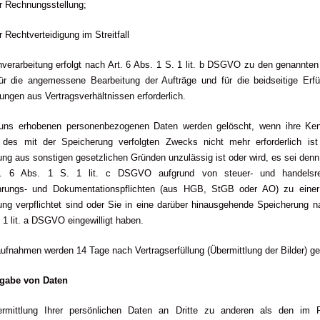
r Rechnungsstellung;
r Rechtverteidigung im Streitfall
nverarbeitung erfolgt nach Art. 6 Abs. 1 S. 1 lit. b DSGVO zu den genannte
für die angemessene Bearbeitung der Aufträge und für die beidseitige Erfü
tungen aus Vertragsverhältnissen erforderlich.
uns erhobenen personenbezogenen Daten werden gelöscht, wenn ihre Ken
g des mit der Speicherung verfolgten Zwecks nicht mehr erforderlich ist
ng aus sonstigen gesetzlichen Gründen unzulässig ist oder wird, es sei denn
t. 6 Abs. 1 S. 1 lit. c DSGVO aufgrund von steuer- und handelsrec
rungs- und Dokumentationspflichten (aus HGB, StGB oder AO) zu einer
ng verpflichtet sind oder Sie in eine darüber hinausgehende Speicherung n
 1 lit. a DSGVO eingewilligt haben.
ufnahmen werden 14 Tage nach Vertragserfüllung (Übermittlung der Bilder) ge
rgabe von Daten
rmittlung Ihrer persönlichen Daten an Dritte zu anderen als den im 