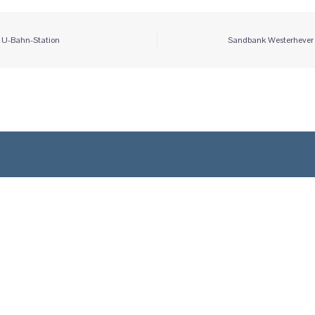
itrags-
U-Bahn-Station
Sandbank Westerhever
vigation